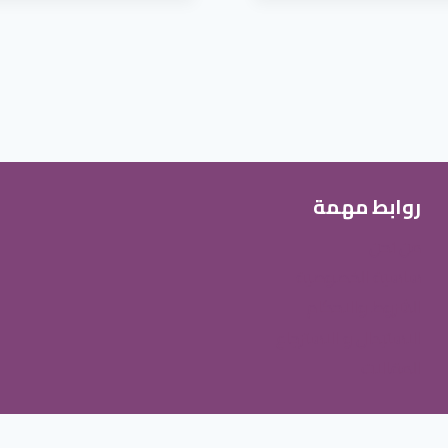
العديد
من
الأشكال
ة
المختلفة
لهذا
المنتج.
يمكن
اختيار
روابط مهمة
الخيارات
من نحن
على
ساسية الخصوصية
صفحة
الشروط والاحكام
المنتج
الاستبدال و الاسترجاع
المقالات