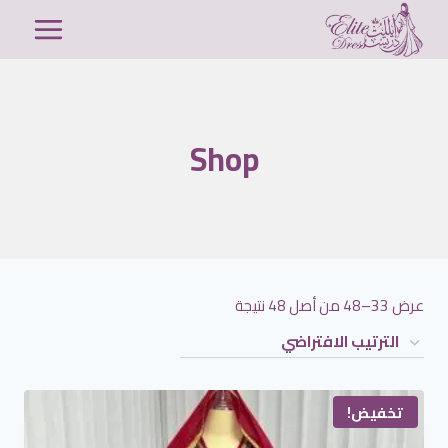
لتجاوز
لى
لمحتوى
Shop
عرض 33–48 من أصل 48 نتيجة
تخفيض!