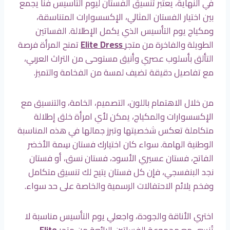
في النهاية، يعتبر تنسيق الفستان ليوم التأسيس فنّاً يجمع
بين اختيار الفستان المثالي، الإكسسوارات المتناسقة،
ومكياج يوم التأسيس الذي يكمل الإطلالة. الفساتين
الطويلة والفاخرة من متجر
Elite Dress
تمنح المرأة فرصة
التألق بأسلوب عصري وأنيق مستوحى من التراث العربي،
مع تفاصيل دقيقة تضيف لمسة من الفخامة والتميز.
من خلال الاهتمام باللون، التصميم، الخامة، والتنسيق مع
الإكسسوارات والمكياج، يمكن لأي امرأة خلق إطلالة
متكاملة تعكس شخصيتها وتبرز جمالها في هذه المناسبة
الوطنية الهامة. سواء كان اختيارك فستان سِمة الأخضر
الفاتح، فستان عسيري الأسود، فستان نسق، أو فستان
نجد البنفسجي، فإن كل فستان يتيح لك تنسيق متكامل
وفخم يلائم الاحتفالات الرسمية والخاصة على حد سواء.
اختري الأناقة والجودة، واجعلي يوم التأسيس مناسبة لا
تُنسى مع مجموعة الفساتين الرائعة من متجر
Elite