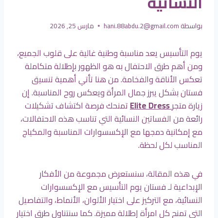
النسائية
بواسطة
hani.88abdu.2@gmail.com
مارس 25, 2026
يوم التأسيس يعد مناسبة وطنية غالية على قلوب الجميع،
ومن أهم طرق الاحتفال به هو الظهور بإطلالة متكاملة
تعكس الأناقة والفخامة. من هنا تأتي أهمية تنسيق
فستان بشكل يبرز جمال المرأة ويعكس روح المناسبة. إن
زيارة متجر
Elite Dress
تمنحك فرصة اكتشاف تشكيلات
رائعة من الفساتين النسائية التي تناسب هذه الاحتفالات،
مع إمكانية دمجها مع الإكسسوارات المناسبة والمكياج
المناسب لكل لحظة.
في هذه المقالة، سنستعرض مجموعة من الأفكار
الإبداعية لـ فستان يوم التأسيس مع الإكسسوارات
النسائية، مع التركيز على اختيار الألوان، الأنماط، والتفاصيل
التي تمنح كل امرأة إطلالة مميزة. كما سنتناول طرق اختيار