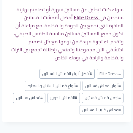
سواء كنت تبحثين عن فساتين سهرة أو تصاميم نهارية،
ستجدين في
Dress
Elite
أفضل أقمشت الفساتين
الفاخرة التي تجمع بين الجودة والفخامة، مع مراعاة أن
تكون جميع الفساتين فساتين مناسبة للطقس الصيفي،
وتقدم لكِ تجربة فريدة من نوعها مع كل تصميم.
اكتشفي الآن مجموعتنا وتمتعي بإطلالة تجمع بين التراث
والفخامة والراحة في يومك الخاص.
وسوم
#
Elite Dress
#
أفضل أنواع القماش للفساتين
المقال:
#
ألوان قماش فساتين
#
أنواع قماش الساتان واسعاره
#
اجمل قماش فساتين
#
القماش الجوبير
#
قماش فساتين
#
قماش كريب للفساتين