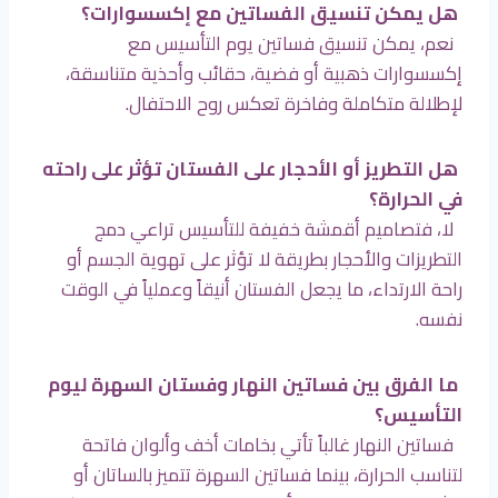
هل يمكن تنسيق الفساتين مع إكسسوارات؟
نعم، يمكن تنسيق فساتين يوم التأسيس مع
إكسسوارات ذهبية أو فضية، حقائب وأحذية متناسقة،
لإطلالة متكاملة وفاخرة تعكس روح الاحتفال.
هل التطريز أو الأحجار على الفستان تؤثر على راحته
في الحرارة؟
لا، فتصاميم أقمشة خفيفة للتأسيس تراعي دمج
التطريزات والأحجار بطريقة لا تؤثر على تهوية الجسم أو
راحة الارتداء، ما يجعل الفستان أنيقاً وعملياً في الوقت
نفسه.
ما الفرق بين فساتين النهار وفستان السهرة ليوم
التأسيس؟
فساتين النهار غالباً تأتي بخامات أخف وألوان فاتحة
لتناسب الحرارة، بينما فساتين السهرة تتميز بالساتان أو