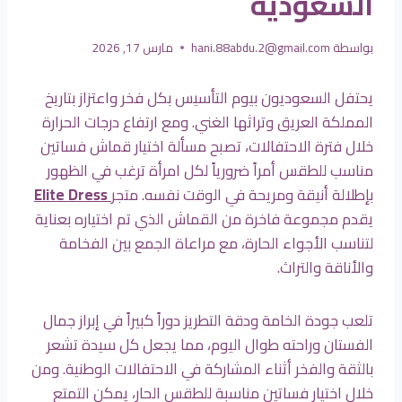
السعودية
بواسطة
hani.88abdu.2@gmail.com
مارس 17, 2026
يحتفل السعوديون بيوم التأسيس بكل فخر واعتزاز بتاريخ
المملكة العريق وتراثها الغني. ومع ارتفاع درجات الحرارة
خلال فترة الاحتفالات، تصبح مسألة اختيار قماش فساتين
مناسب للطقس أمراً ضرورياً لكل امرأة ترغب في الظهور
بإطلالة أنيقة ومريحة في الوقت نفسه. متجر
Elite Dress
يقدم مجموعة فاخرة من القماش الذي تم اختياره بعناية
لتناسب الأجواء الحارة، مع مراعاة الجمع بين الفخامة
والأناقة والتراث.
تلعب جودة الخامة ودقة التطريز دوراً كبيراً في إبراز جمال
الفستان وراحته طوال اليوم، مما يجعل كل سيدة تشعر
بالثقة والفخر أثناء المشاركة في الاحتفالات الوطنية. ومن
خلال اختيار فساتين مناسبة للطقس الحار، يمكن التمتع