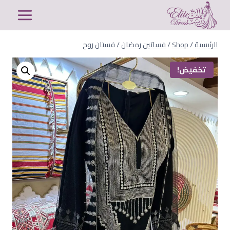
لتجاوز
لى
لمحتوى
الرئيسية
/
Shop
/
فساتين رمضان
/
فستان روح
تخفيض!