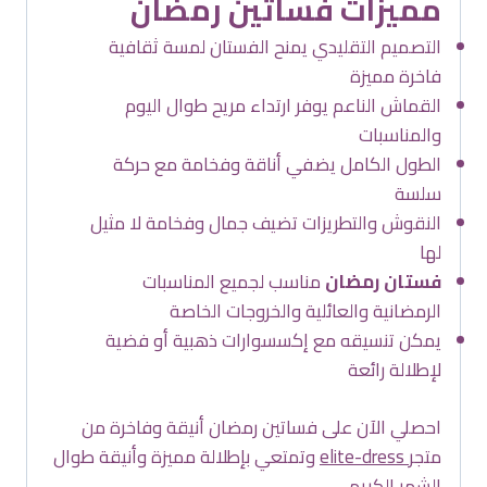
مميزات فساتين رمضان
التصميم التقليدي يمنح الفستان لمسة ثقافية
فاخرة مميزة
القماش الناعم يوفر ارتداء مريح طوال اليوم
والمناسبات
الطول الكامل يضفي أناقة وفخامة مع حركة
سلسة
النقوش والتطريزات تضيف جمال وفخامة لا مثيل
لها
فستان رمضان
مناسب لجميع المناسبات
الرمضانية والعائلية والخروجات الخاصة
يمكن تنسيقه مع إكسسوارات ذهبية أو فضية
لإطلالة رائعة
احصلي الآن على فساتين رمضان أنيقة وفاخرة من
متجر
elite-dress
وتمتعي بإطلالة مميزة وأنيقة طوال
الشهر الكريم