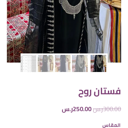
فستان روح
السعر
السعر
300.00
ر.س
250.00
ر.س
الأصلي
الحالي
المقاس
هو:
هو: