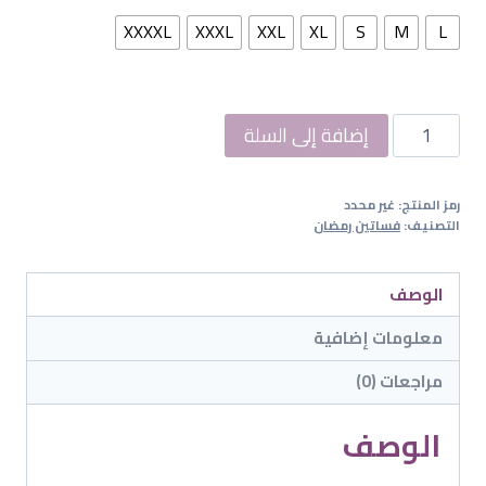
300.00ر.س.
250.00ر.س.
XXXXL
XXXL
XXL
XL
S
M
L
كمية
إضافة إلى السلة
فستان
روح
رمز المنتج:
غير محدد
التصنيف:
فساتين رمضان
الوصف
معلومات إضافية
مراجعات (0)
الوصف