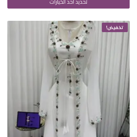
هو:
هو:
تحديد أحد الخيارات
438.00ر.س.
365.00ر.س.
هناك
العديد
تخفيض!
من
الأشكال
المختلفة
لهذا
المنتج.
يمكن
اختيار
الخيارات
على
صفحة
المنتج