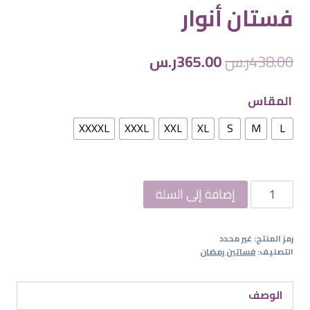
فستان أنوار
السعر
السعر
438.00
ر.س
365.00
ر.س
الأصلي
الحالي
المقاس
هو:
هو:
438.00ر.س.
365.00ر.س.
XXXXL
XXXL
XXL
XL
S
M
L
كمية
إضافة إلى السلة
فستان
أنوار
رمز المنتج:
غير محدد
التصنيف:
فساتين رمضان
الوصف