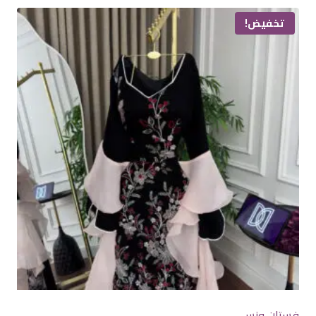
العديد
تخفيض!
من
الأشكال
المختلفة
لهذا
المنتج.
يمكن
اختيار
الخيارات
على
صفحة
المنتج
فستان ونس