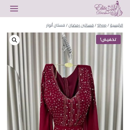
لتجاوز
لى
لمحتوى
الرئيسية
/
Shop
/
فساتين رمضان
/
فستان أنوار
تخفيض!