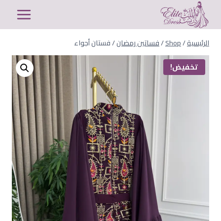
لتجاوز
لى
لمحتوى
الرئيسية
/
Shop
/
فساتين رمضان
/
فستان أجواء
تخفيض!