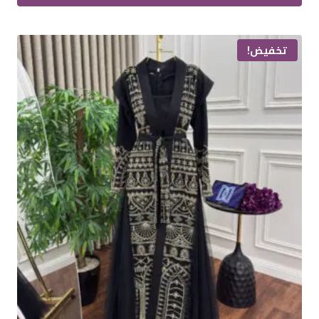
300.00ر.س.
250.00ر.س.
هناك
العديد
تخفيض!
من
الأشكال
المختلفة
لهذا
المنتج.
يمكن
اختيار
الخيارات
على
صفحة
المنتج