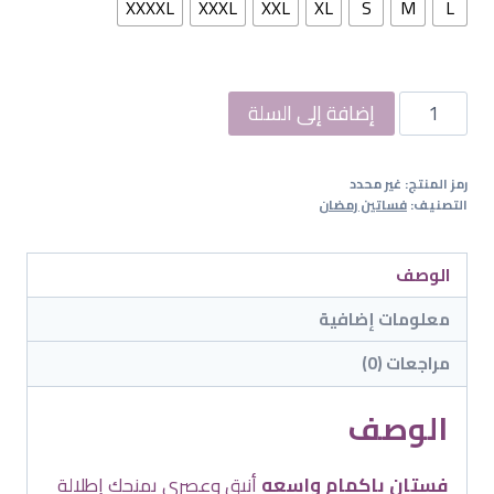
378.00ر.س.
315.00ر.س.
XXXXL
XXXL
XXL
XL
S
M
L
كمية
إضافة إلى السلة
فستان
أجواء
رمز المنتج:
غير محدد
التصنيف:
فساتين رمضان
الوصف
معلومات إضافية
مراجعات (0)
الوصف
فستان باكمام واسعه
أنيق وعصري يمنحك إطلالة