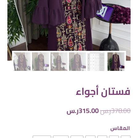
فستان أجواء
السعر
السعر
378.00
ر.س
315.00
ر.س
الأصلي
الحالي
المقاس
هو:
هو: